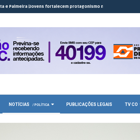
a |
Jovens fortalecem protagonismo no campo em encontro do JEC
NOTÍCIAS
PUBLICAÇÕES LEGAIS
TV CO
/ POLÍTICA