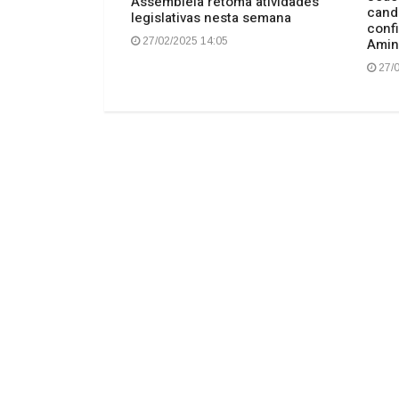
ficializa
Assembleia retoma atividades
cand
 convenção com
legislativas nesta semana
conf
aldo Caiado
Amin
27/02/2025 14:05
27/0