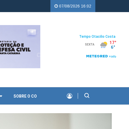
 Copercampos |
Troco Solidário da Copercampos deixa legado de ap
07/08/2026 16:02
SOBRE O CO