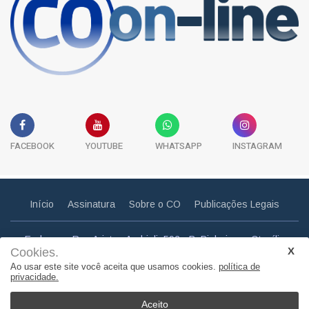
FACEBOOK
YOUTUBE
WHATSAPP
INSTAGRAM
Início
Assinatura
Sobre o CO
Publicações Legais
Endereço: Rua Aristeu Andrioli, 592 - B. Pinheiros - Otacílio
Cookies.
Costa - SC
Ao usar este site você aceita que usamos cookies.
política de
Email: correiootaciliense@gmail.com
privacidade.
Telefone: (49) 3275 0857
Aceito
© Copyright 2011. Todos os direitos reservados | Correio