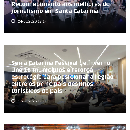
Reconhecimento aos melhores do
jornalismo em Santa Catarina
24/06/2026 17:14
Serra Catarina Festival de Inverno
une 18 municípios e reforça
estratégia para posicionar a região
entre os principais destinos
turísticos do país
17/06/2026 14:41