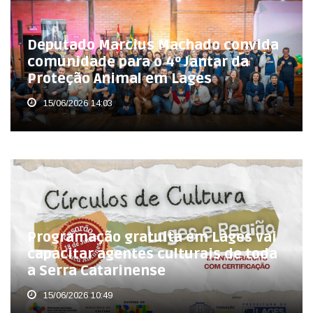
Deputado Marcius Machado convida
comunidade para o 4º Jantar da
Proteção Animal em Lages
15/06/2026 14:03
Programação gratuita em Lages vai
capacitar agentes culturais de toda
a Serra Catarinense
15/06/2026 10:49