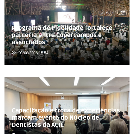
Programa de Fidelidade fortalece
parceria entre Copercampos e
associados
03/08/2026 15:54
Capacitação e troca de experiências
marcam evento do Núcleo de
Dentistas da ACIL