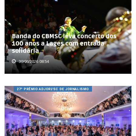
Banda do CBMSC leva concerto dos
100 anos a Lages com entrada
solidária
30/06/2026 08:54
27º PRÊMIO ADJORI/SC DE JORNALISMO