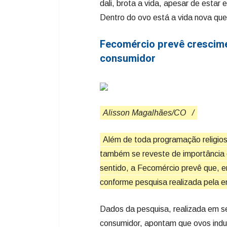
dali, brota a vida, apesar de esta
Dentro do ovo está a vida nova que s
Fecomércio prevê crescime
consumidor
Alisson Magalhães/CO
/
Além de toda programação religios
também se reveste de importância 
sentido, a Fecomércio prevê que, e
conforme pesquisa realizada pela e
Dados da pesquisa, realizada em se
consumidor, apontam que ovos indu