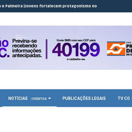
ra |
Jovens fortalecem protagonismo no campo em encontro do JE
NOTÍCIAS
PUBLICAÇÕES LEGAIS
TV CO
/ EVENTOS