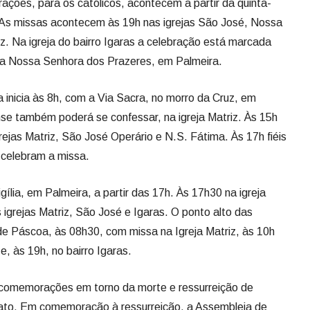
ções, para os católicos, acontecem a partir da quinta-
. As missas acontecem às 19h nas igrejas São José, Nossa
z. Na igreja do bairro Igaras a celebração está marcada
ja Nossa Senhora dos Prazeres, em Palmeira.
ica inicia às 8h, com a Via Sacra, no morro da Cruz, em
nse também poderá se confessar, na igreja Matriz. Às 15h
ejas Matriz, São José Operário e N.S. Fátima. Às 17h fiéis
 celebram a missa.
ília, em Palmeira, a partir das 17h. Às 17h30 na igreja
s igrejas Matriz, São José e Igaras. O ponto alto das
e Páscoa, às 08h30, com missa na Igreja Matriz, às 10h
e, às 19h, no bairro Igaras.
 comemorações em torno da morte e ressurreição de
o ato. Em comemoração à ressurreição, a Assembleia de