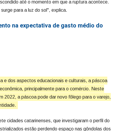
r escondido até o momento em que a ruptura acontece.
urge para a luz do sol", explica.
nto na expectativa de gasto médio do
a e dos aspectos educacionais e culturais, a páscoa
econômica, principalmente para o comércio. Neste
m 2022, a páscoa pode dar novo fôlego para o varejo,
ntidade.
te cidades catarinenses, que investigaram o perfil do
strializados estão perdendo espaço nas gôndolas dos