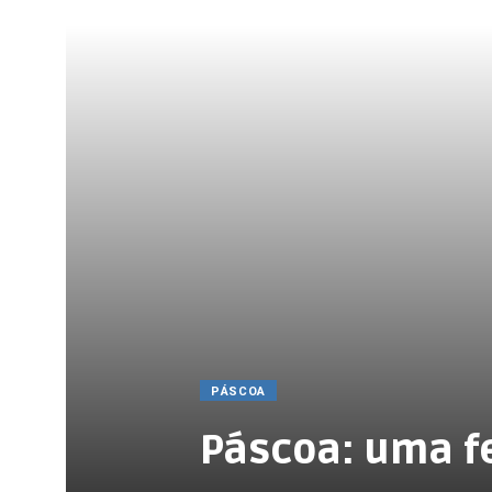
PÁSCOA
Páscoa: uma fe