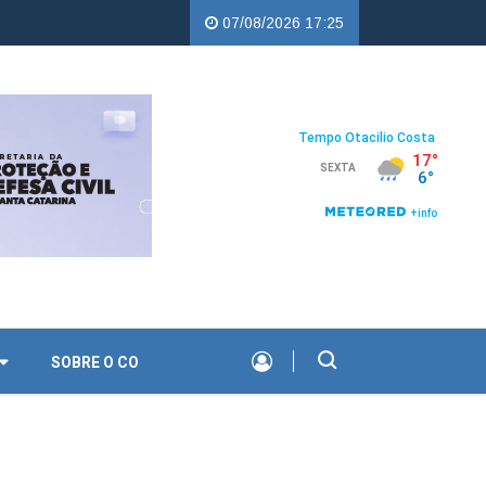
C Copercampos |
Troco Solidário da Copercampos deixa legado de a
07/08/2026 17:25
SOBRE O CO