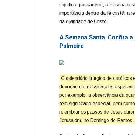
significa, passagem), a Páscoa cris
importância dentro da fé cristã: a 
da divindade de Cristo.
A Semana Santa. Confira a 
Palmeira
O calendário litúrgico de católic
devoção e programações especiais,
por exemplo, a observância da quar
tem significado especial, bem com
relembrar os passos de Jesus duran
Jerusalém, no Domingo de Ramos, a