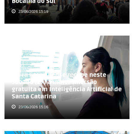
Bocaina do Sul
23/06/2026 15:19
Serra Catarinense recebe neste
sábado (27) a maior imersão
gratuita em Inteligência Artificial de
Santa Catarina
23/06/2026 15:16