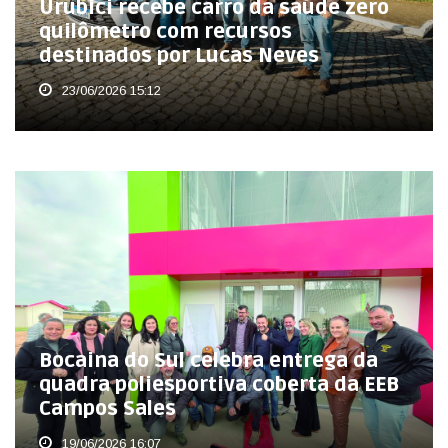
Urubici recebe carro da saúde zero
quilômetro com recursos
destinados por Lucas Neves
23/06/2026 15:12
Bocaina do Sul celebra entrega da
quadra poliesportiva coberta da EEB
Campos Sales
19/06/2026 16:07