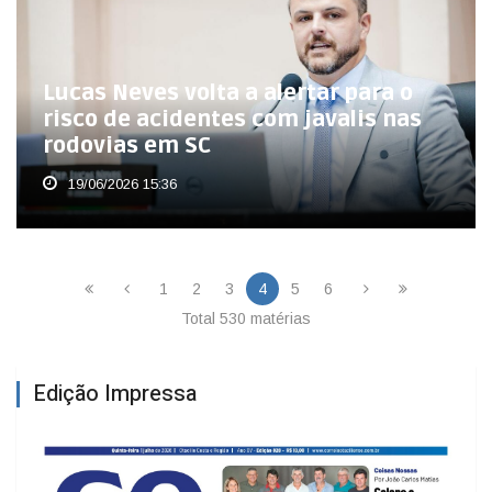
Lucas Neves volta a alertar para o
risco de acidentes com javalis nas
rodovias em SC
19/06/2026 15:36
1
2
3
4
5
6
Total 530 matérias
Edição Impressa