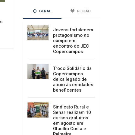
CRAS retoma atendimentos do
Bocaina do Sul parti
GERAL
REGIÃO
PAIF nas comunidades do
Fórum de Turismo 
os
interior de Bocaina do Sul
Locais em São José
Jovens fortalecem
22/04/2022 17:43
22/04/2022 17:43
protagonismo no
campo em
encontro do JEC
Copercampos
Troco Solidário da
Copercampos
deixa legado de
apoio às entidades
beneficentes
Sindicato Rural e
Senar realizam 10
cursos gratuitos
em agosto em
Otacílio Costa e
Palmeira