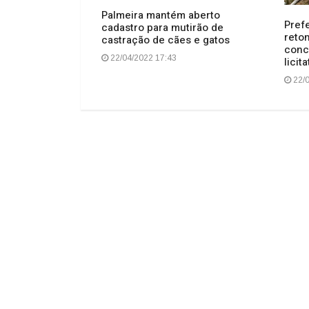
Palmeira mantém aberto
a 31 anos com
Prefe
cadastro para mutirão de
a e participação
reto
castração de cães e gatos
conc
22/04/2022 17:43
licit
22/0