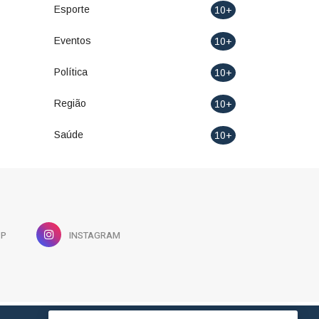
Esporte
10+
Eventos
10+
Política
10+
Região
10+
Saúde
10+
PP
INSTAGRAM