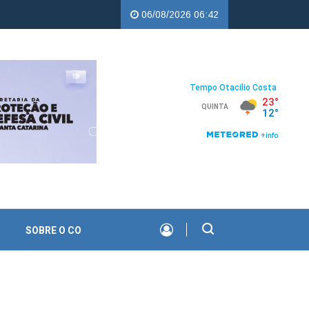
JEC Copercampos |
Troco Solidário da Copercampos deixa legado de
06/08/2026 06:42
SOBRE O CO