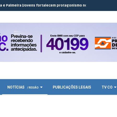
eira |
Jovens fortalecem protagonismo no campo em encontro do 
NOTÍCIAS
PUBLICAÇÕES LEGAIS
TV CO
/ REGIÃO