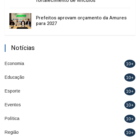
fortalecimento de vínculos
Prefeitos aprovam orçamento da Amures
para 2027
Notícias
Economia
10+
Educação
10+
Esporte
10+
Eventos
10+
Política
10+
Região
10+