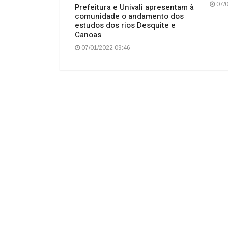
07/0
cumpre dois
Prefeitura e Univali apresentam à
são em Otacílio
comunidade o andamento dos
estudos dos rios Desquite e
Canoas
07/01/2022 09:46