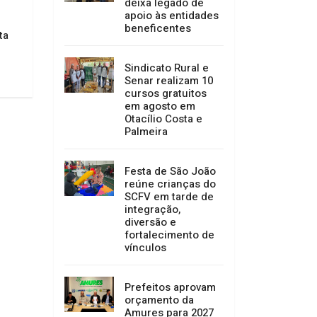
deixa legado de
Suspeito de furto é preso pela
Quatro pessoas env
apoio às entidades
Polícia Militar; drogas, munições
tentativa de assalt
beneficentes
ta
e objetos furtados são
Bonita, em Otacílio
apreendidos
07/01/2022 09:46
Sindicato Rural e
07/01/2022 09:46
Senar realizam 10
cursos gratuitos
em agosto em
Otacílio Costa e
Palmeira
Festa de São João
reúne crianças do
SCFV em tarde de
integração,
diversão e
fortalecimento de
vínculos
Prefeitos aprovam
orçamento da
Amures para 2027