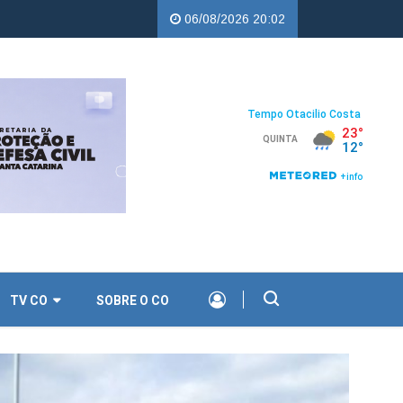
percampos |
Troco Solidário da Copercampos deixa legado de apoio
06/08/2026 20:02
TV CO
SOBRE O CO