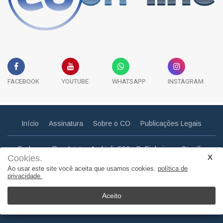
FACEBOOK
YOUTUBE
WHATSAPP
INSTAGRAM
Início
Assinatura
Sobre o CO
Publicações Legais
Endereço: Rua Aristeu Andrioli, 592 - B. Pinheiros - Otacílio
Cookies.
Costa - SC
Ao usar este site você aceita que usamos cookies.
política de
Email: correiootaciliense@gmail.com
privacidade.
Telefone: (49) 3275 0857
Aceito
© Copyright 2011. Todos os direitos reservados | Correio
Otaciliense