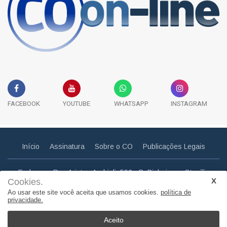
FACEBOOK
YOUTUBE
WHATSAPP
INSTAGRAM
Início
Assinatura
Sobre o CO
Publicações Legais
Endereço: Rua Aristeu Andrioli, 592 - B. Pinheiros - Otacílio
Cookies.
Costa - SC
Ao usar este site você aceita que usamos cookies.
política de
Email: correiootaciliense@gmail.com
privacidade.
Telefone: (49) 3275 0857
Aceito
© Copyright 2011. Todos os direitos reservados | Correio