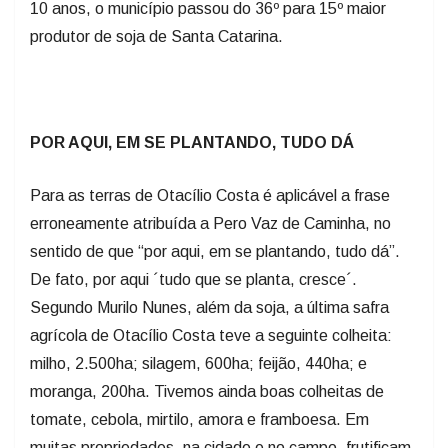
10 anos, o município passou do 36º para 15º maior
produtor de soja de Santa Catarina.
POR AQUI, EM SE PLANTANDO, TUDO DÁ
Para as terras de Otacílio Costa é aplicável a frase
erroneamente atribuída a Pero Vaz de Caminha, no
sentido de que “por aqui, em se plantando, tudo dá”.
De fato, por aqui ´tudo que se planta, cresce´.
Segundo Murilo Nunes, além da soja, a última safra
agrícola de Otacílio Costa teve a seguinte colheita:
milho, 2.500ha; silagem, 600ha; feijão, 440ha; e
moranga, 200ha. Tivemos ainda boas colheitas de
tomate, cebola, mirtilo, amora e framboesa. Em
muitas propriedades, na cidade e no campo, frutificam