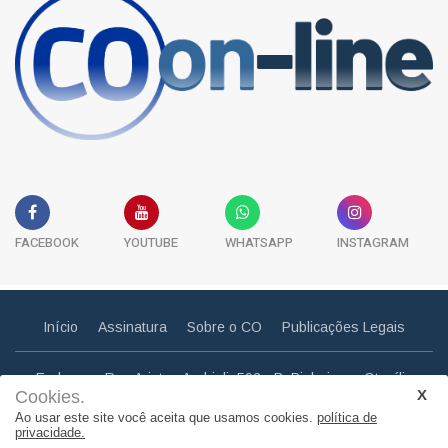
FACEBOOK
YOUTUBE
WHATSAPP
INSTAGRAM
Início
Assinatura
Sobre o CO
Publicações Legais
Endereço: Rua Aristeu Andrioli, 592 - B. Pinheiros - Otacílio
Cookies.
Costa - SC
Ao usar este site você aceita que usamos cookies.
política de
Email: correiootaciliense@gmail.com
privacidade.