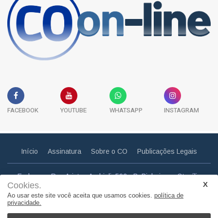
FACEBOOK
YOUTUBE
WHATSAPP
INSTAGRAM
Início
Assinatura
Sobre o CO
Publicações Legais
Endereço: Rua Aristeu Andrioli, 592 - B. Pinheiros - Otacílio
Cookies.
Costa - SC
Ao usar este site você aceita que usamos cookies.
política de
Email: correiootaciliense@gmail.com
privacidade.
Telefone: (49) 3275 0857