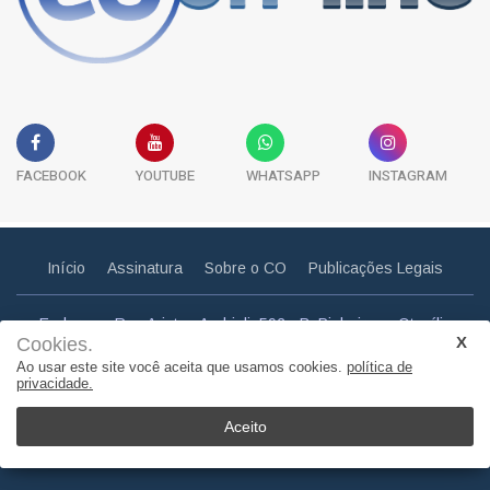
FACEBOOK
YOUTUBE
WHATSAPP
INSTAGRAM
Início
Assinatura
Sobre o CO
Publicações Legais
Endereço: Rua Aristeu Andrioli, 592 - B. Pinheiros - Otacílio
Cookies.
Costa - SC
Ao usar este site você aceita que usamos cookies.
política de
Email: correiootaciliense@gmail.com
privacidade.
Telefone: (49) 3275 0857
Aceito
© Copyright 2011. Todos os direitos reservados | Correio
Otaciliense