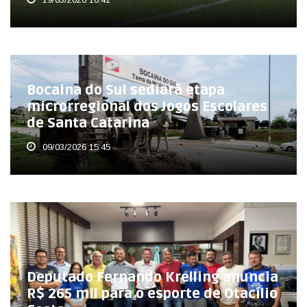
Bocaina do Sul sediará etapa
microrregional dos Jogos Escolares
de Santa Catarina
09/03/2026 15:45
Deputado Fernando Krelling anuncia
R$ 265 mil para o esporte de Otacílio