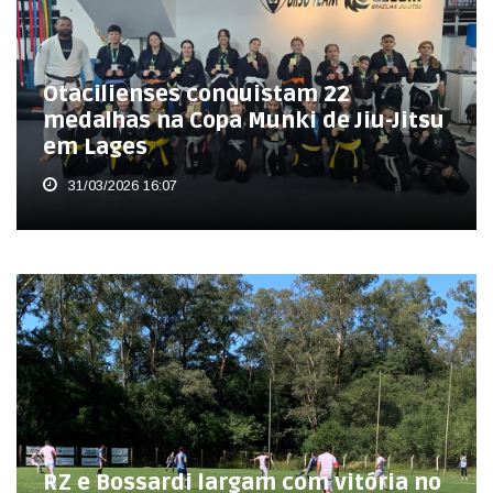
Otacilienses conquistam 22
medalhas na Copa Munki de Jiu-Jitsu
em Lages
31/03/2026 16:07
RZ e Bossardi largam com vitória no