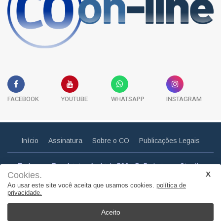
FACEBOOK
YOUTUBE
WHATSAPP
INSTAGRAM
Início
Assinatura
Sobre o CO
Publicações Legais
Endereço: Rua Aristeu Andrioli, 592 - B. Pinheiros - Otacílio
Cookies.
Costa - SC
Ao usar este site você aceita que usamos cookies.
política de
Email: correiootaciliense@gmail.com
privacidade.
Telefone: (49) 3275 0857
Aceito
© Copyright 2011. Todos os direitos reservados | Correio