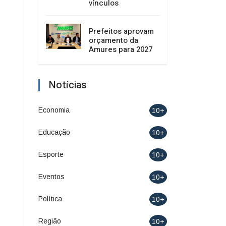
vínculos
Prefeitos aprovam
orçamento da
Amures para 2027
Notícias
Economia
10+
Educação
10+
Esporte
10+
Eventos
10+
Política
10+
Região
10+