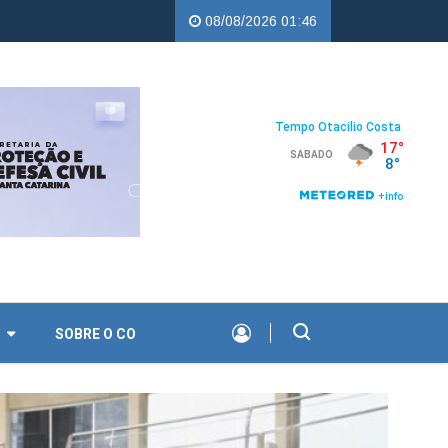
ercampos |
Troco Solidário da Copercampos deixa legado de apoio 
08/08/2026 01:46
O
SOBRE O CO