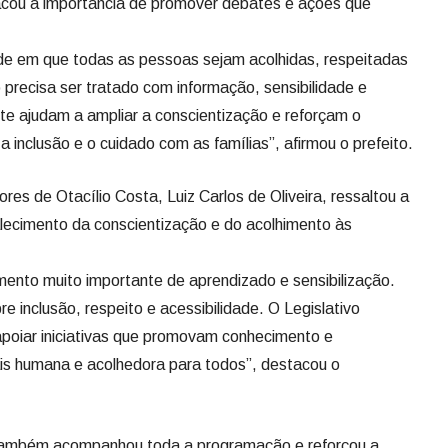
acou a importância de promover debates e ações que
de em que todas as pessoas sejam acolhidas, respeitadas
precisa ser tratado com informação, sensibilidade e
e ajudam a ampliar a conscientização e reforçam o
inclusão e o cuidado com as famílias”, afirmou o prefeito.
es de Otacílio Costa, Luiz Carlos de Oliveira, ressaltou a
talecimento da conscientização e do acolhimento às
ento muito importante de aprendizado e sensibilização.
e inclusão, respeito e acessibilidade. O Legislativo
apoiar iniciativas que promovam conhecimento e
s humana e acolhedora para todos”, destacou o
também acompanhou toda a programação e reforçou a