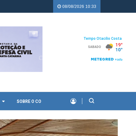
percampos |
Troco Solidário da Copercampos deixa legado de apoio
08/08/2026 10:33
O
SOBRE O CO