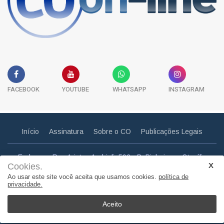
FACEBOOK
YOUTUBE
WHATSAPP
INSTAGRAM
Início
Assinatura
Sobre o CO
Publicações Legais
Endereço: Rua Aristeu Andrioli, 592 - B. Pinheiros - Otacílio
Cookies.
Costa - SC
Ao usar este site você aceita que usamos cookies.
política de
Email: correiootaciliense@gmail.com
privacidade.
Telefone: (49) 3275 0857
Aceito
© Copyright 2011. Todos os direitos reservados | Correio
Otaciliense