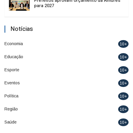
Prefeitos aprovam orçamento da Amures
para 2027
Notícias
Economia
10+
Educação
10+
Esporte
10+
Eventos
10+
Política
10+
Região
10+
Saúde
10+