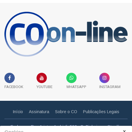
FACEBOOK
YOUTUBE
WHATSAPP
INSTAGRAM
Início
Assinatura
Sobre o CO
Publicações Legais
Endereço: Rua Aristeu Andrioli, 592 - B. Pinheiros - Otacílio