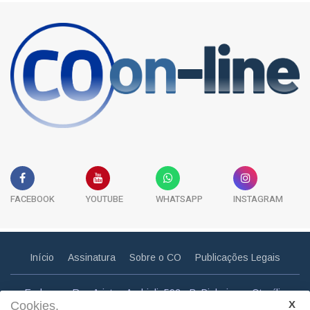
FACEBOOK
YOUTUBE
WHATSAPP
INSTAGRAM
Início
Assinatura
Sobre o CO
Publicações Legais
Endereço: Rua Aristeu Andrioli, 592 - B. Pinheiros - Otacílio
Cookies.
Costa - SC