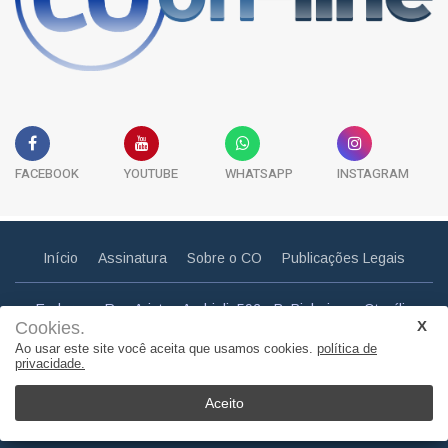
FACEBOOK
YOUTUBE
WHATSAPP
INSTAGRAM
Início
Assinatura
Sobre o CO
Publicações Legais
Endereço: Rua Aristeu Andrioli, 592 - B. Pinheiros - Otacílio
Cookies.
Costa - SC
Ao usar este site você aceita que usamos cookies.
política de
Email: correiootaciliense@gmail.com
privacidade.
Telefone: (49) 3275 0857
Aceito
© Copyright 2011. Todos os direitos reservados | Correio
Otaciliense