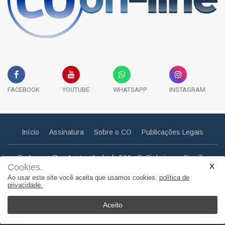
FACEBOOK
YOUTUBE
WHATSAPP
INSTAGRAM
Início
Assinatura
Sobre o CO
Publicações Legais
Endereço: Rua Aristeu Andrioli, 592 - B. Pinheiros - Otacílio
Cookies.
Costa - SC
Ao usar este site você aceita que usamos cookies.
política de
Email: correiootaciliense@gmail.com
privacidade.
Telefone: (49) 3275 0857
Aceito
© Copyright 2011. Todos os direitos reservados | Correio
Otaciliense