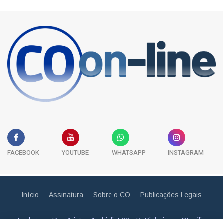
FACEBOOK
YOUTUBE
WHATSAPP
INSTAGRAM
Início
Assinatura
Sobre o CO
Publicações Legais
Endereço: Rua Aristeu Andrioli, 592 - B. Pinheiros - Otacílio