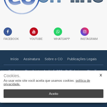
FACEBOOK
YOUTUBE
WHATSAPP
INSTAGRAM
Início
Assinatura
Sobre o CO
Publicações Legais
Endereço: Rua Aristeu Andrioli, 592 - B. Pinheiros - Otacílio
Cookies.
Costa - SC
Ao usar este site você aceita que usamos cookies.
política de
Email: correiootaciliense@gmail.com
privacidade.
Telefone: (49) 3275 0857
Aceito
© Copyright 2011. Todos os direitos reservados | Correio
Otaciliense