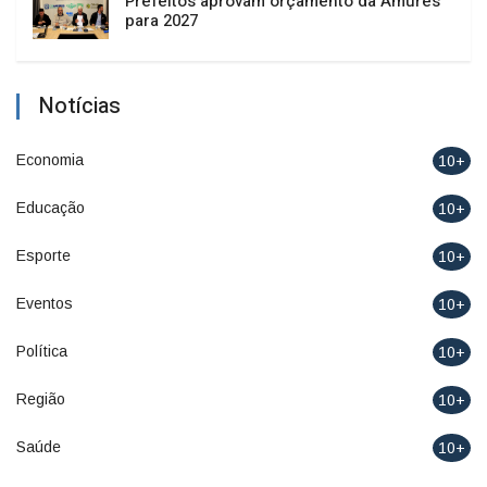
Prefeitos aprovam orçamento da Amures
para 2027
Notícias
Economia
10+
Educação
10+
Esporte
10+
Eventos
10+
Política
10+
Região
10+
Saúde
10+