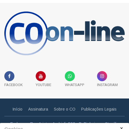
FACEBOOK
YOUTUBE
WHATSAPP
INSTAGRAM
Início
Assinatura
Sobre o CO
Publicações Legais
Endereço: Rua Aristeu Andrioli, 592 - B. Pinheiros - Otacílio