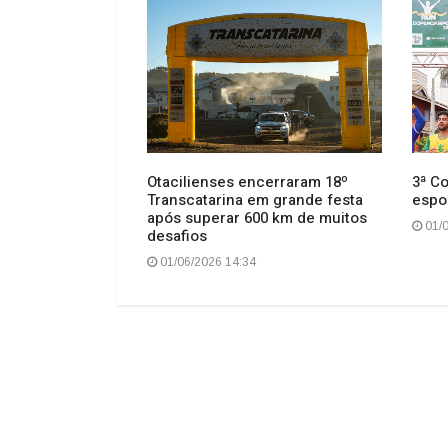
s de Mesa da
Otacilienses encerraram 18º
3ª C
l Rondon reúne
Transcatarina em grande festa
espo
tacílio Costa
após superar 600 km de muitos
01/0
desafios
01/06/2026 14:34