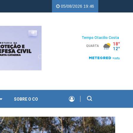
opercampos |
Troco Solidário da Copercampos deixa legado de apoi
05/08/2026 19:46
SOBRE O CO