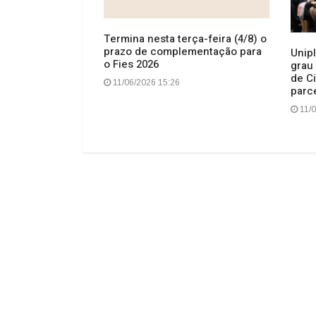
Termina nesta terça-feira (4/8) o
prazo de complementação para
ndo no Campo
Unipl
o Fies 2026
 de escolas de
grau
de C
11/06/2026 15:26
parc
11/0