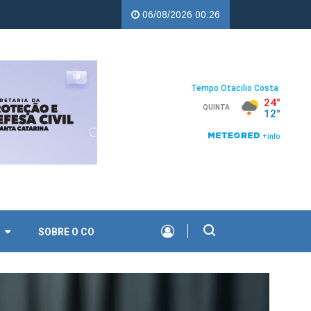
C Copercampos |
Troco Solidário da Copercampos deixa legado de a
06/08/2026 00:26
O
SOBRE O CO