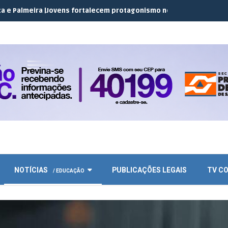
ra |
Jovens fortalecem protagonismo no campo em encontro do JE
NOTÍCIAS
PUBLICAÇÕES LEGAIS
TV C
/ EDUCAÇÃO