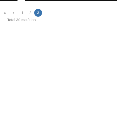
1
2
3
Total 30 matérias