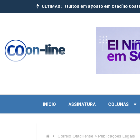
ULTIMAS :
ar realizam 10 cursos gratuitos em agosto em Otacílio Costa e Palm
INÍCIO
ASSINATURA
COLUNAS
Correio Otaciliense > Publicações Legais