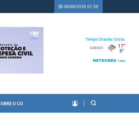
JEC Copercampos |
Troco Solidário da Copercampos deixa legado de
08/08/2026 01:50
SOBRE O CO