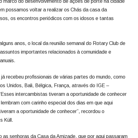
 o marco do desenvolvimento de ações de porte na cidade
ém possamos voltar a realizar os Chás da casa da
sos, os encontros periódicos com os idosos e tantas
lguns anos, o local da reunião semanal do Rotary Club de
 assuntos importantes relacionados à comunidade e
anuais.
a já recebeu profissionais de várias partes do mundo, como
os Unidos, Bali, Bélgica, França, através do IGE –
“Esses intercambistas tiveram a oportunidade de conhecer
a lembram com carinho especial dos dias em que aqui
veram a oportunidade de conhecer”, recordou o
s Küll.
do as senhoras da Casa da Amizade, que por aqui passaram