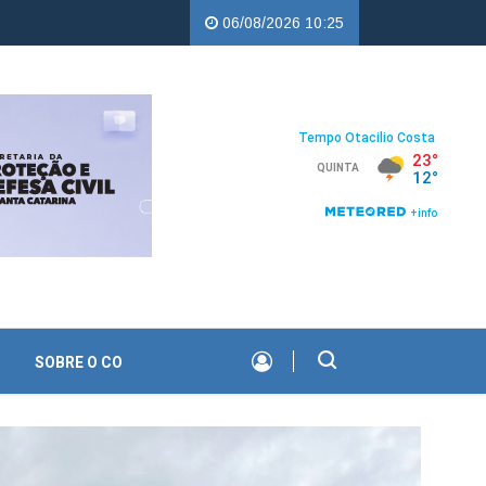
rcampos |
Troco Solidário da Copercampos deixa legado de apoio à
06/08/2026 10:25
SOBRE O CO