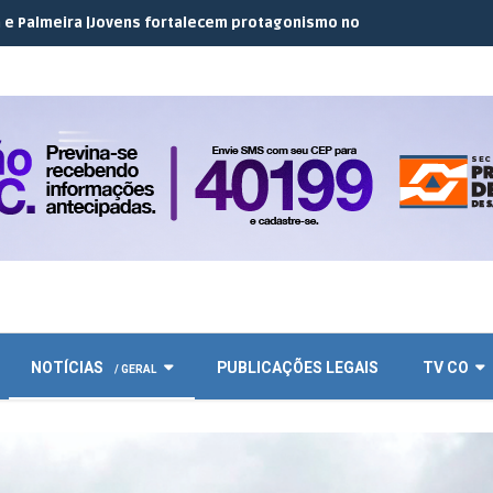
vens fortalecem protagonismo no campo em encontro do JEC Cope
NOTÍCIAS
PUBLICAÇÕES LEGAIS
TV CO
/ GERAL