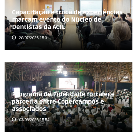
Capacitação e troca de experiências
marcam evento do Núcleo de
Dentistas da ACIL
28/07/2026 15:31
Programa de Fidelidade fortalece
parceria entre Copercampos e
associados
03/08/2026 15:54