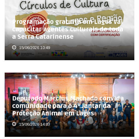
Programação gratuita em Lages vai
capacitar agentes culturais de toda
a Serra Catarinense
15/06/2026 10:49
Deputado Marcius Machado convida
comunidade para o 4º Jantar da
Proteção Animal em Lages
15/06/2026 14:03