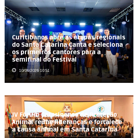
Curitibanos abre as etapas regionais
do Santa Catarina Canta e seleciona
os primeiros cantores para a
semifinal do Festival
10/06/2026 10:51
IV Fórum Catarinense de Proteção
Animal reúne lideranças e fortalece
a causa animal em Santa Catarina