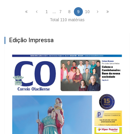
1
...
7
8
9
10
Total 110 matérias
Edição Impressa