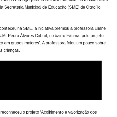
s e professoras do Ensino Fundamental e também gestores
e direção) da Educação Infantil e Ensino Fundamental
 que a Klabin promoveu, dentro do Projeto Klabin Semeando
ráticas Pedagógicas. A iniciativa premiou, na manhã desta
s da Secretaria Municipal de Educação (SME) de Otacílio
onteceu na SME, a iniciativa premiou a professora Eliane
M. Pedro Álvares Cabral, no bairro Fátima, pelo projeto
a em grupos maiores'. A professora falou um pouco sobre
as crianças.