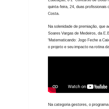
Reconhecer e valorizar professore
e gestoras escolares (coordenação 
Anos Iniciais. É com este objetivo
Educação, o 2º Concurso de Boas P
quinta-feira, 24, duas profissionai
Costa.
Na solenidade de premiação, que ac
Soares Vargas de Medeiros, da E.B.
'Matematicando: Jogo Feche a Caix
o projeto e seu impacto na rotina d