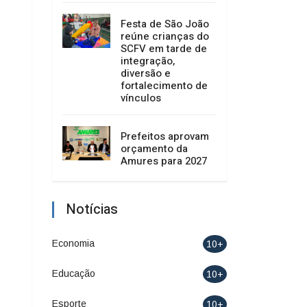
beneficentes
Sindicato Rural e
Senar realizam 10
cursos gratuitos
em agosto em
Otacílio Costa e
Palmeira
Festa de São João
reúne crianças do
SCFV em tarde de
integração,
diversão e
fortalecimento de
vínculos
Prefeitos aprovam
orçamento da
Amures para 2027