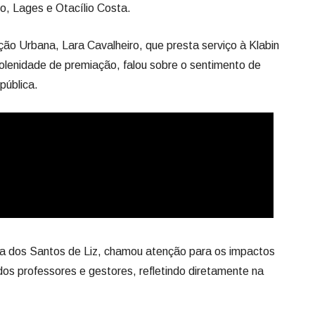
:
tigueira, Reserva, Rio Branco do Ivaí, Sapopema, Telêmaco
to, Lages e Otacílio Costa.
ão Urbana, Lara Cavalheiro, que presta serviço à Klabin
solenidade de premiação, falou sobre o sentimento de
pública.