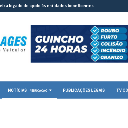
do de apoio às entidades beneficentes |
Sindicato Rural e Senar r