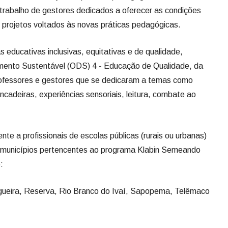
o tem caráter pedagógico/educacional. Seu propósito é
ocente na construção de práticas pedagógicas exitosas no
trabalho de gestores dedicados a oferecer as condições
 projetos voltados às novas práticas pedagógicas.
s educativas inclusivas, equitativas e de qualidade,
mento Sustentável (ODS) 4 - Educação de Qualidade, da
ofessores e gestores que se dedicaram a temas como
rincadeiras, experiências sensoriais, leitura, combate ao
te a profissionais de escolas públicas (rurais ou urbanas)
s municípios pertencentes ao programa Klabin Semeando