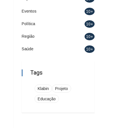
Notícias
Economia
10+
Educação
10+
Esporte
10+
Eventos
10+
Política
10+
Região
10+
Saúde
10+
Tags