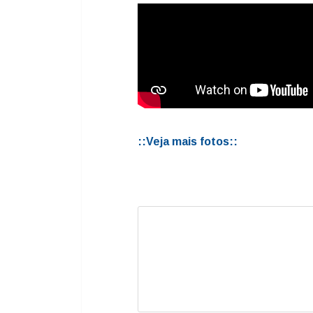
A secretária de Educação, Ana Luz
que o prêmio produz na motivação d
qualidade do ensino das crianças.
::Veja mais fotos::