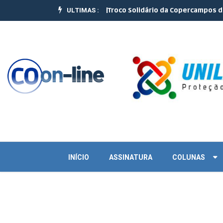
ULTIMAS :
o do JEC Copercampos |
Troco Solidário da Copercampos deixa lega