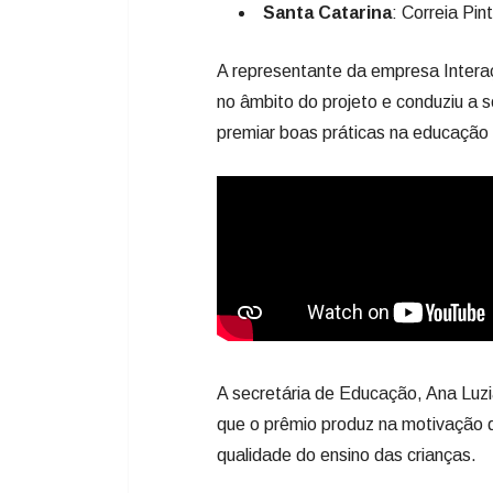
Educação de três estados, que são
Paraná
: Curiúva, Imbaú, Or
Borba, Tibagi e Ventania.
Pernambuco
: Goiana.
Santa Catarina
: Correia Pin
A representante da empresa Interaç
no âmbito do projeto e conduziu a 
premiar boas práticas na educação 