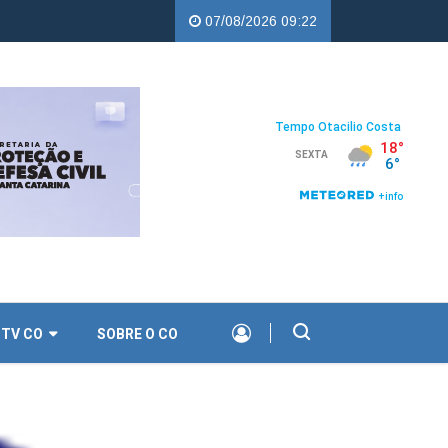
 Copercampos |
Troco Solidário da Copercampos deixa legado de ap
07/08/2026 09:22
TV CO
SOBRE O CO