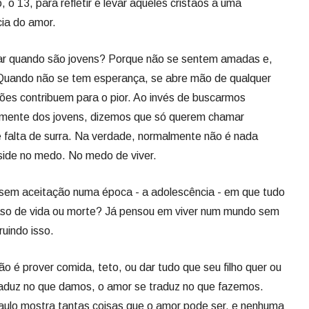
, o 13, para refletir e levar aqueles cristãos a uma
cia do amor.
r quando são jovens? Porque não se sentem amadas e,
Quando não se tem esperança, se abre mão de qualquer
ções contribuem para o pior. Ao invés de buscarmos
 mente dos jovens, dizemos que só querem chamar
é falta de surra. Na verdade, normalmente não é nada
eside no medo. No medo de viver.
sem aceitação numa época - a adolescência - em que tudo
caso de vida ou morte? Já pensou em viver num mundo sem
uindo isso.
 é prover comida, teto, ou dar tudo que seu filho quer ou
raduz no que damos, o amor se traduz no que fazemos.
aulo mostra tantas coisas que o amor pode ser, e nenhuma